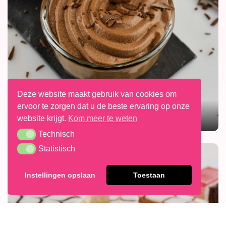
Deze website maakt gebruik van cookies om
ervoor te zorgen dat u de beste ervaring op onze
CHOCOLADEMOUSSE
website krijgt.
Kom meer te weten
Technisch
Technisch
Statistisch
Statistisch
Instellingen opslaan
Toestaan