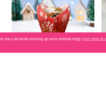
n dat u de beste ervaring op onze website krijgt.
Kom meer te 
Kerststolmuffin
Contact
 op als u meer informatie over ons productassortimen
CONTACT