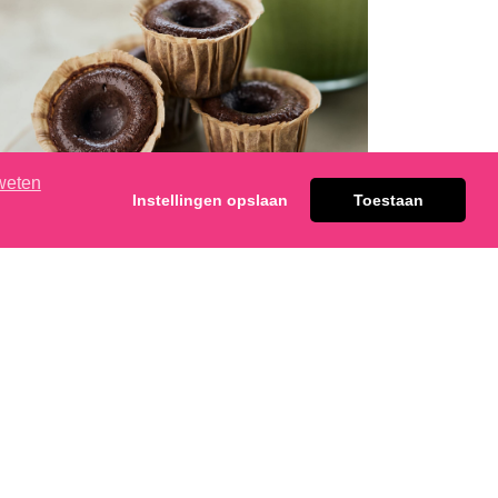
weten
Instellingen opslaan
Toestaan
Mini Chocolade Moelleux
t wenst te ontvangen.