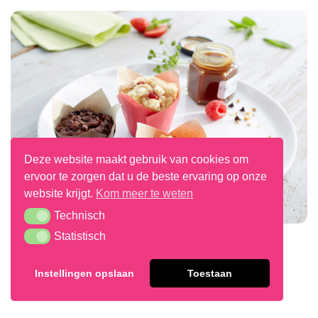
Deze website maakt gebruik van cookies om
ervoor te zorgen dat u de beste ervaring op onze
website krijgt.
Kom meer te weten
Technisch
Technisch
Statistisch
Statistisch
Mini Filled Muffins
Instellingen opslaan
Toestaan