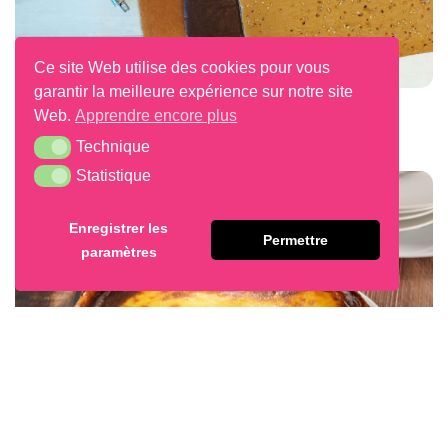
Ce site Web utilise des cookies pour vous
garantir la meilleure expérience sur notre site
Feuilles Ultra-Moelleuses
Web.
Apprendre encore plus
Technique
Technique
Statistique
Statistique
Enregistrer les
Permettre
paramètres