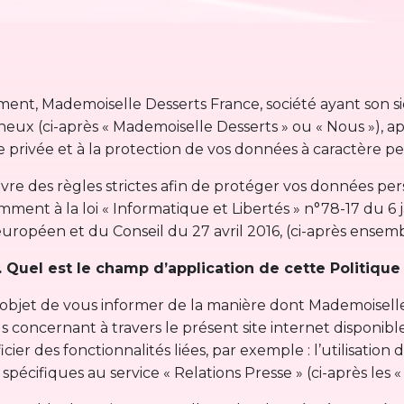
nt, Mademoiselle Desserts France, société ayant son siè
x (ci-après « Mademoiselle Desserts » ou « Nous »), app
e privée et à la protection de vos données à caractère p
e des règles strictes afin de protéger vos données per
ent à la loi « Informatique et Libertés » n°78-17 du 6 j
opéen et du Conseil du 27 avril 2016, (ci-après ensembl
. Quel est le champ d’application de cette Politique
objet de vous informer de la manière dont Mademoiselle De
oncernant à travers le présent site internet disponible 
icier des fonctionnalités liées, par exemple : l’utilisation
écifiques au service « Relations Presse » (ci-après les « 