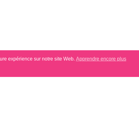
eure expérience sur notre site Web.
Apprendre encore plus
Muffins Fourrés
CONTACTEZ-NOUS
uhaitez en savoir plus sur nos gammes de produits cont