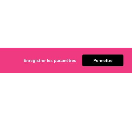
Enregistrer les paramètres
Permettre
Roules
actez-nous.