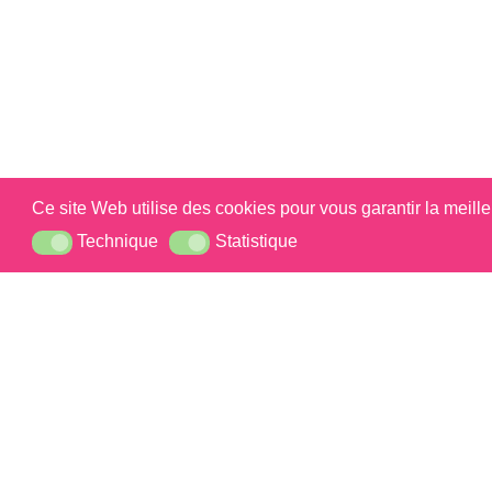
Ce site Web utilise des cookies pour vous garantir la meill
Mini Beignets Colorés
Technique
Statistique
Technique
Statistique
Si vous so