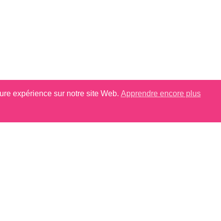
eure expérience sur notre site Web.
Apprendre encore plus
Paille
CONTACTEZ-NOUS
uhaitez en savoir plus sur nos gammes de produits cont