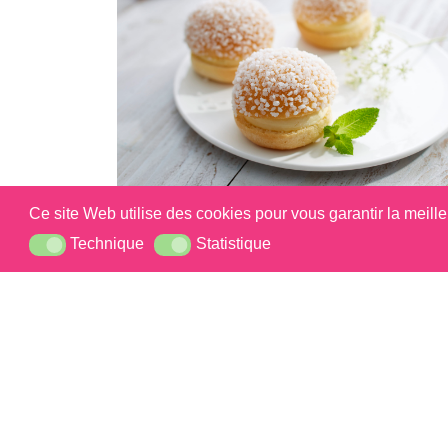
Ce site Web utilise des cookies pour vous garantir la meill
Mini Et Perles De
Technique
Statistique
Technique
Statistique
Tropeziennnes
Si vous so