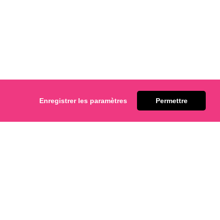
Enregistrer les paramètres
Permettre
Choux/éclairs Craquelin
actez-nous.