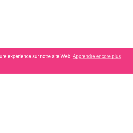
eure expérience sur notre site Web.
Apprendre encore plus
Entremets Bandes
CONTACTEZ-NOUS
uhaitez en savoir plus sur nos gammes de produits cont