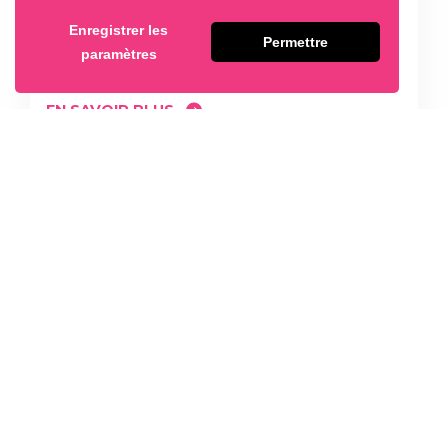
LA SCIENCE BASED TARGETS INITIATIVE
Enregistrer les
Permettre
(SBTI) A VALIDÉ NOS OBJECTIFS DE
paramètres
RÉDUCTION DE NOS ÉMISSIONS.
EN SAVOIR PLUS
1 JUIL 2025