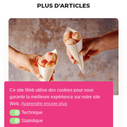
PLUS D'ARTICLES
Ce site Web utilise des cookies pour vous
garantir la meilleure expérience sur notre site
25 JUIL 2025
Web.
Apprendre encore plus
RÉDUCTION DE NOTRE IMPACT
Technique
Technique
CARBONE : NOS OBJECTIFS VALIDÉS
Statistique
Statistique
PAR LA SBTI !