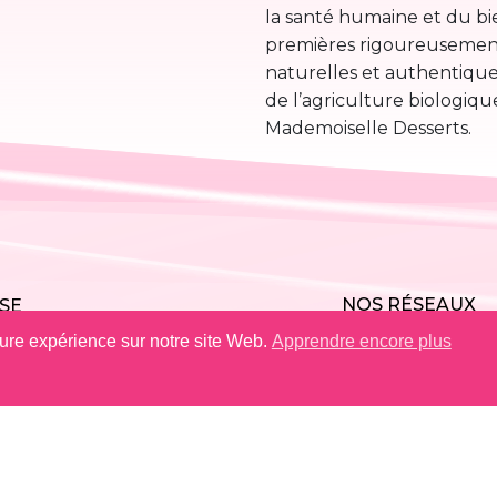
la santé humaine et du bi
premières rigoureusement
naturelles et authentique
de l’agriculture biologiqu
Mademoiselle Desserts.
NOS RÉSEAUX
SE
eure expérience sur notre site Web.
Apprendre encore plus
IÈRES
TACT
ONS
COOKIES
PLAN DU
QUALITÉS ET 
ES
SITE
ENVIRONNEM