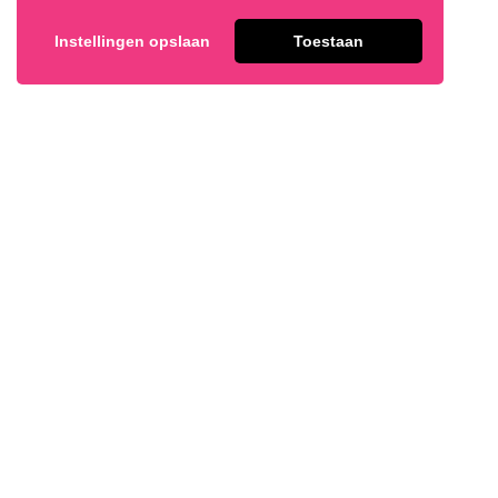
Instellingen opslaan
Toestaan
Blauwe Bes Muffin
Flan