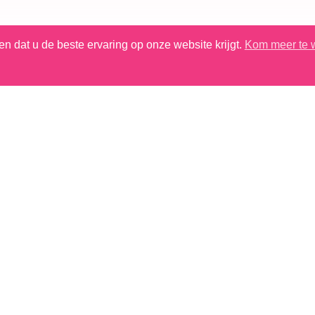
n dat u de beste ervaring op onze website krijgt.
Kom meer te 
Contact
 op als u meer informatie over ons productassortimen
CONTACT