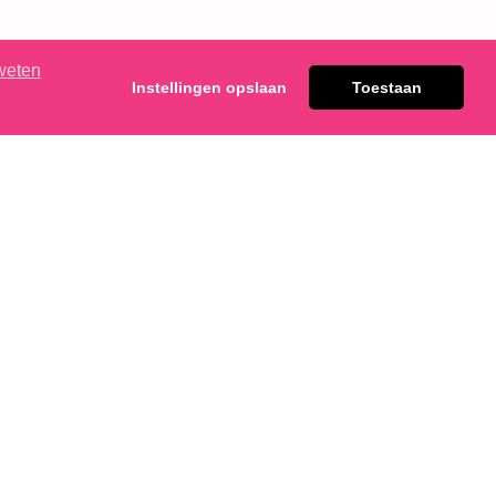
weten
Instellingen opslaan
Toestaan
t wenst te ontvangen.