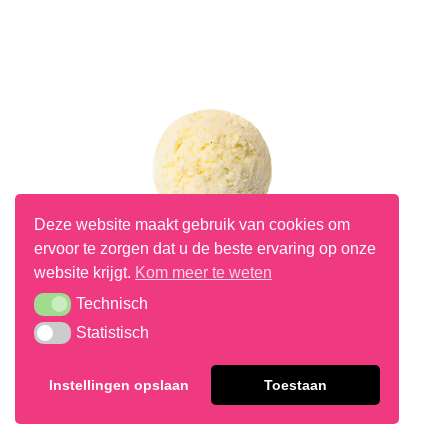
Deze website maakt gebruik van cookies om
ervoor te zorgen dat u de beste ervaring op onze
website krijgt.
Kom meer te weten
Technisch
Technisch
Statistisch
Statistisch
Vanille Patissier Ijs
Instellingen opslaan
Toestaan