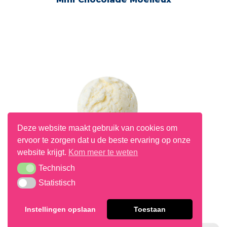
Deze website maakt gebruik van cookies om
ervoor te zorgen dat u de beste ervaring op onze
website krijgt.
Kom meer te weten
Technisch
Technisch
Statistisch
Statistisch
Kokosnoot Ijs
Instellingen opslaan
Toestaan