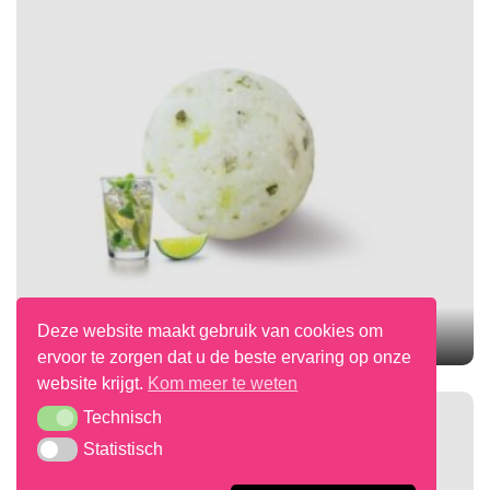
Deze website maakt gebruik van cookies om
MOJITO
ervoor te zorgen dat u de beste ervaring op onze
website krijgt.
Kom meer te weten
Technisch
Technisch
Statistisch
Statistisch