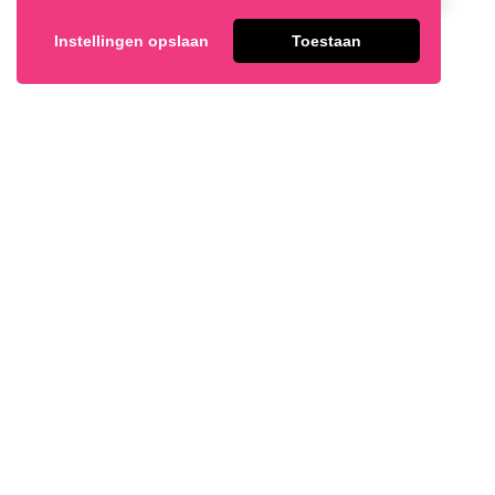
Instellingen opslaan
Toestaan
Vanille Citroen Muffin
Appel-Kaneel Muffin