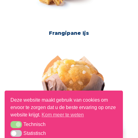
Frangipane Ijs
Deze website maakt gebruik van cookies om
ervoor te zorgen dat u de beste ervaring op onze
website krijgt.
Kom meer te weten
Technisch
Technisch
Statistisch
Statistisch