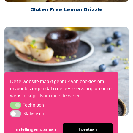
Gluten Free Lemon Drizzle
Deze website maakt gebruik van cookies om
ervoor te zorgen dat u de beste ervaring op onze
website krijgt.
Kom meer te weten
Technisch
Technisch
Statistisch
Statistisch
Nutriscore A Moelleux
Instellingen opslaan
Toestaan