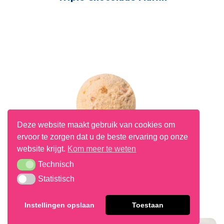
Deze website maakt gebruik van cookies om
ervoor te zorgen dat u de beste ervaring op onze
website krijgt.
Kom meer te weten
Technisch
Technisch
Statistisch
Statistisch
Praliné Ijs
Instellingen opslaan
Toestaan