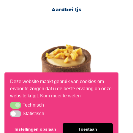
Aardbei Ijs
Deze website maakt gebruik van cookies om
ervoor te zorgen dat u de beste ervaring op onze
website krijgt.
Kom meer te weten
Technisch
Technisch
Statistisch
Statistisch
Baileys Tartelette
Instellingen opslaan
Toestaan