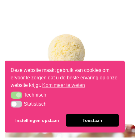
Deze website maakt gebruik van cookies om
ervoor te zorgen dat u de beste ervaring op onze
website krijgt.
Kom meer te weten
Technisch
Technisch
Statistisch
Statistisch
Vanille Patissier Ijs
Instellingen opslaan
Toestaan