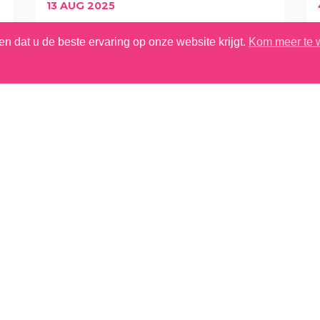
13 AUG 2025
VERMINDERING VAN
n dat u de beste ervaring op onze website krijgt.
Kom meer te 
ONZE CO₂-IMPACT:
ONZE DOELSTELLINGEN
GEVALIDEERD DOOR DE
SBTI!
GEZIEN DE KLIMAATVERANDERING
EN DE BIODIVERSITEITSCRISIS MOET
DE PATISSERIEWERELD ZICHZELF
HERUITVINDEN OM IN 2050 NOG
STEEDS EEN PLEK OP IEDERS...
ONTDEK