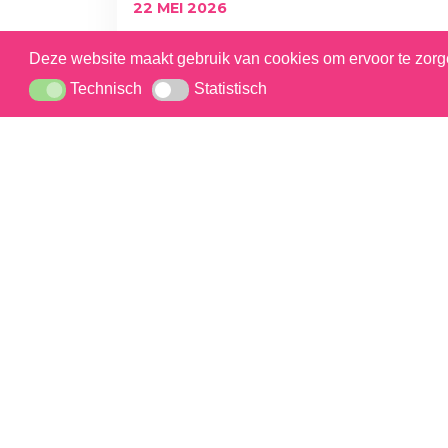
22 MEI 2026
UBE DESSERTS
Deze website maakt gebruik van cookies om ervoor te zorge
DISCOVER OUR NEW UBE DESSERTS
Technisch
Statistisch
Technisch
Statistisch
– UBE IS A NATURALLY PURPLE YAM,
DISTINCT FROM PURPLE SWEET
POTATOES AND DEEPLY ROOTED...
ONTDEK