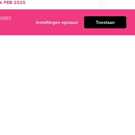
4 FEB 2025
HORECAVA 2025
weten
Instellingen opslaan
Toestaan
WAT EEN FANTASTISCHE ERVARING
WAS HET OM DEEL TE NEMEN AAN DE
HORECAVA 2025 IN AMSTERDAM!
ONTDEK