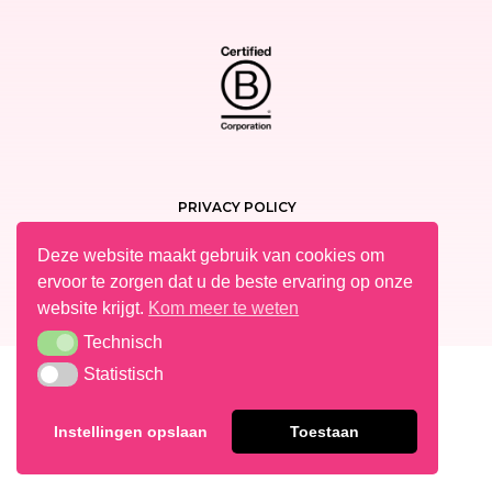
PRIVACY POLICY
WETTELIJKE VERMELDINGEN
Deze website maakt gebruik van cookies om
COOKIES
ervoor te zorgen dat u de beste ervaring op onze
SITEMAP
website krijgt.
Kom meer te weten
Technisch
Technisch
Statistisch
Statistisch
Instellingen opslaan
Toestaan